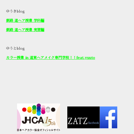
ゆうきblog
釧路 道ヘア授業 学科編
釧路 道ヘア授業 実習編
ゆうとblog
カラー授業 in 道東ヘアメイク専門学校！！feat.yuuto