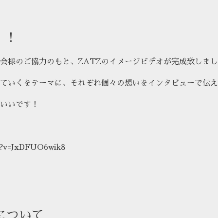
！！
会様のご協力のもと、ZATZのイメージビデオが完成致しま
ていくをテーマに、それぞれ個々の想いをインタビューで伝え
いいです！
h?v=JxDFUO6wik8
について