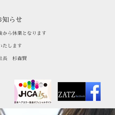
お知らせ
後から休業となります
いたします
社長 杉森賢