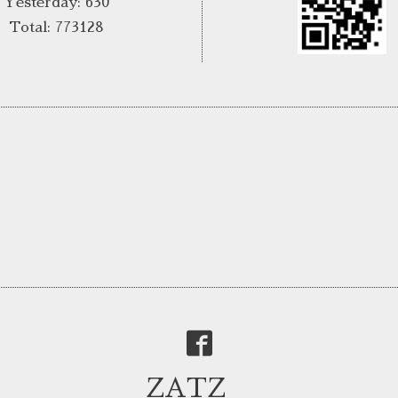
Yesterday:
630
Total:
773128
ZATZ