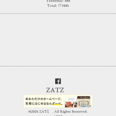
Yesterday:
488
Total:
773446
ZATZ
©2026
ZATZ
. All Rights Reserved.