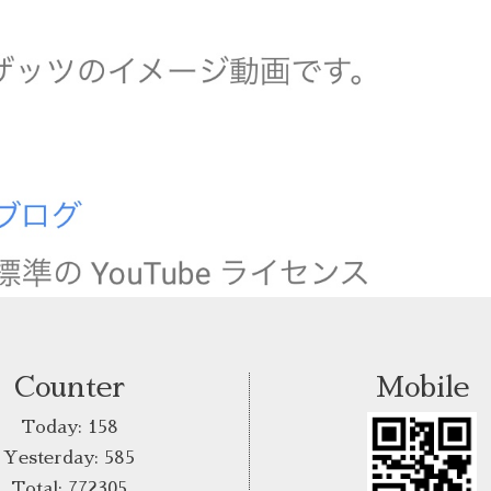
Counter
Mobile
Today:
158
Yesterday:
585
Total:
772305