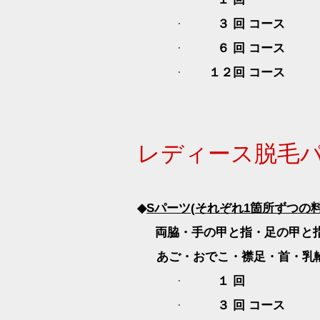
３ 回 コース
·
６ 回 コース
·
１２回 コース
·
レディース脱毛
◆
S
パーツ
(
それぞれ
1
箇所ずつの
両脇・手の甲と指・足の甲と
あご・おでこ・襟足・首
・乳
１ 回 ３
·
３ 回 コース
·