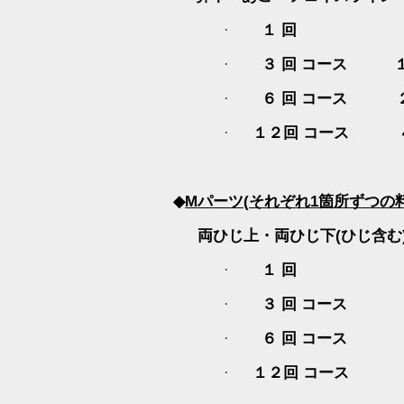
１ 回
４
·
３ 回 コース
·
６ 回 コース
·
１２回 コース
·
◆
M
パーツ
(
それぞれ
1
箇所ずつの
両ひじ上・両ひじ下
(
ひじ含む
１ 回 ６
·
３ 回 コース 
·
６ 回 コース
３
·
１２回 コース
７
·