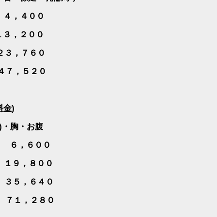
，４００
１３，２００
２３，７６０
４７，５２０
料金
)
)
・胸・お腹
，６００
１９，８００
５，６４０
１，２８０