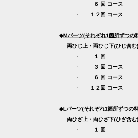
６ 回 コース 
·
１２回 コース 
·
◆
M
パーツ
(
それぞれ
1
箇所ずつの
両ひじ上・両ひじ下
(
ひじ含む
１ 回 
·
３ 回 コース
·
６ 回 コース
·
１２回 コース
·
◆
L
パーツ
(
それぞれ
1
箇所ずつの
両ひざ上・両ひざ下
(
ひざ含む
１ 回 ５
·