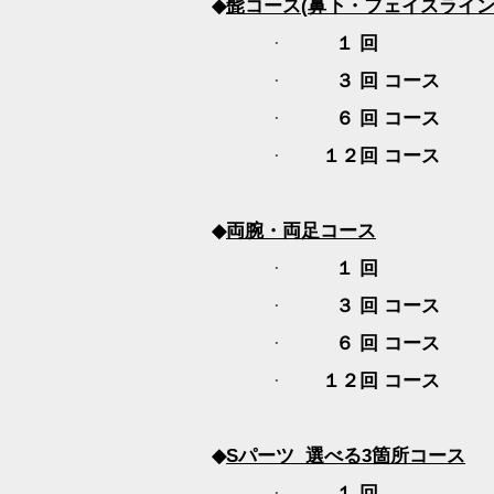
◆
髭コース
(
鼻下・フェイスライ
１ 回
·
３ 回 コース
·
６ 回 コース
·
１２回 コース
·
◆
両腕・両足コース
１ 回 １
·
３ 回 コー
·
６ 回 コー
·
１２回 コース
·
◆
S
パーツ
選べる
3
箇所コース
１ 回
·