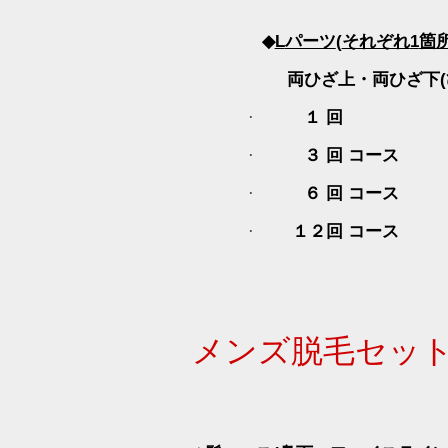
◆
L
パーツ
(
それぞれ
1
箇
両ひざ上・両ひざ下
(
１ 回
·
３ 回 コース
·
６ 回 コース
·
１２回 コース
·
メンズ脱毛セッ