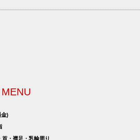
ツ
MENU
料金
)
指
・首・襟足・乳輪周り