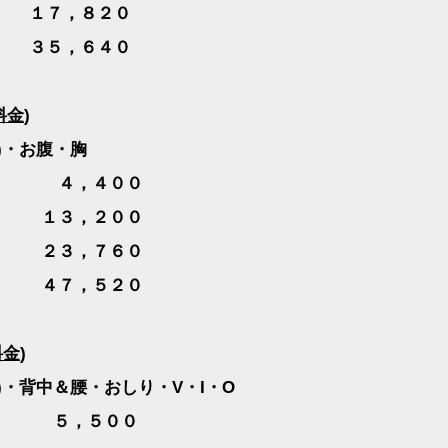
１７，８２０
３５，６４０
料金
)
)
・お腹・胸
４，４００
 １３，２００
 ２３，７６０
 ４７，５２０
料金
)
)
・背中＆腰・おしり・
V
・
I
・
O
，５００