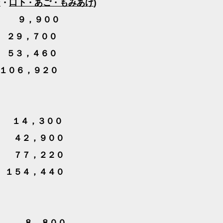
ン
・
口下・あご・もみあげ
)
９，９００
２９，７００
５３，４６０
１０６，９２０
４，３００
ス
４２，９００
ス
７７，２２０
１５４，４４０
８，８００