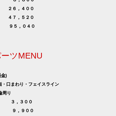
２６，４００
４７，５２０
 ９５，０４０
パーツ
MENU
料金
)
指・口まわり・フェイスライン
輪周り
，３００
 ９，９００