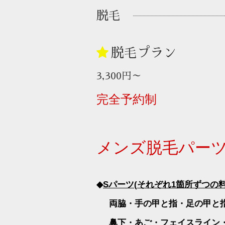
脱毛
脱毛プラン
3,300円～
完全予約制
メンズ脱毛パー
◆
S
パーツ
(
それぞれ
1
箇所ずつの
両脇・手の甲と指・足の甲と
鼻下・あご・フェイスライン