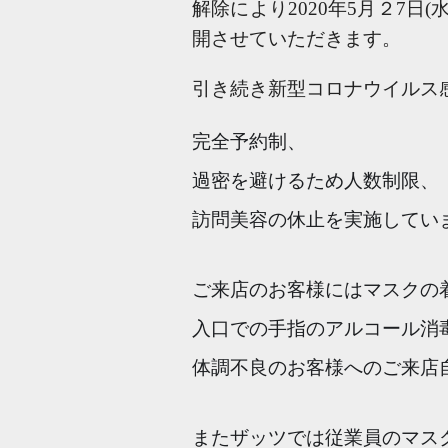
解除により
2020年5月２7日
開させていただきます。
引き続き
新型コロナウイルス
完全予約制、
過密を避けるため人数制限、
訪問美容の休止
を実施してい
ご来店のお客様にはマスクの
入口での手指のアルコール消
体調不良の
お客様へのご来店
またザッツでは従業員のマス