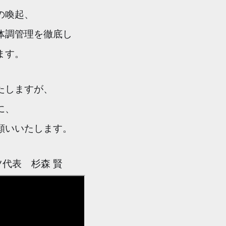
の喚起、
体調管理を徹底し
ます。
たしますが、
に、
願いいたします。
代表 杉森 賢